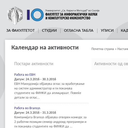
ЗА ФАКУЛТЕТОТ
СТУДИИ
ОГЛАСНА ТАБЛА
УПИСИ
КА
Календар на активности
Почетна страна
»
Настан
Постари активности
Активности од о
Работа во ЕВН
Датум: 24.3.2016 - 30.3.2016
EВН Македонија објавува оглас за вработување
на систем администратор и ги поканува
студентите на ФИНКИ да аплицираат. Повеќе
детали за оглас...
Работа во Bransys
Датум: 24.3.2016 - 31.3.2016
Kомпанијата Bransys објавува отворен конкурс за
2 работни позиции сениор андроид програмери и
ги поканува студентите на ФИНКИ да ...