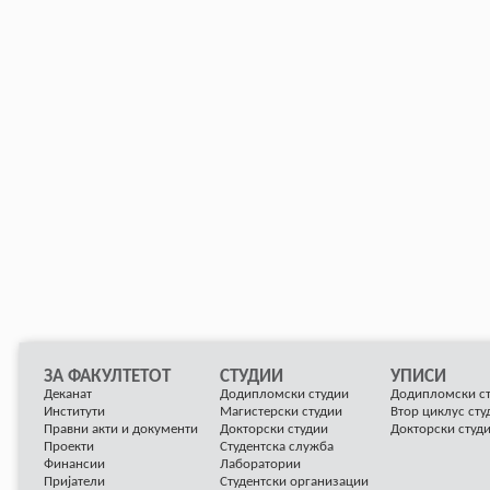
ЗА ФАКУЛТЕТОТ
СТУДИИ
УПИСИ
Деканат
Додипломски студии
Додипломски с
Институти
Магистерски студии
Втор циклус сту
Правни акти и документи
Докторски студии
Докторски студ
Проекти
Студентска служба
Финансии
Лаборатории
Пријатели
Студентски организации