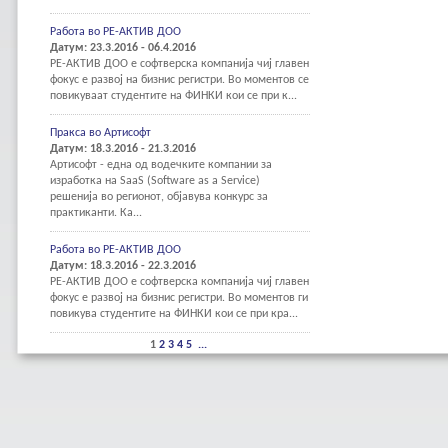
Работа во РЕ-АКТИВ ДОО
Датум: 23.3.2016 - 06.4.2016
РЕ-АКТИВ ДОО е софтверска компанија чиј главен
фокус е развој на бизнис регистри. Во моментов се
повикуваат студентите на ФИНКИ кои се при к...
Пракса во Артисофт
Датум: 18.3.2016 - 21.3.2016
Артисофт - една од водечките компании за
изработка на SaaS (Software as a Service)
решенија во регионот, објавува конкурс за
практиканти. Ка...
Работа во РЕ-АКТИВ ДОО
Датум: 18.3.2016 - 22.3.2016
РЕ-АКТИВ ДОО е софтверска компанија чиј главен
фокус е развој на бизнис регистри. Во моментов ги
повикува студентите на ФИНКИ кои се при кра...
1
2
3
4
5
...