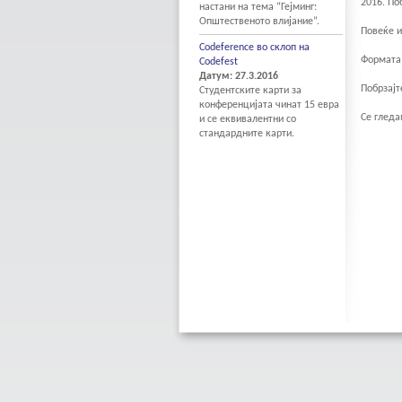
2016. По
настани на тема “Гејминг:
Општественото влијание”.
Повеќе 
Codeference во склоп на
Формата 
Codefest
Датум: 27.3.2016
Побрзајт
Студентските карти за
конференцијата чинат 15 евра
Се глед
и се еквивалентни со
стандардните карти.