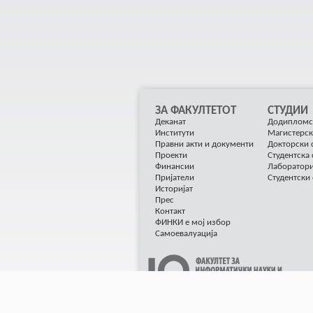
ЗА ФАКУЛТЕТОТ
СТУДИИ
Деканат
Додипломс
Институти
Магистерск
Правни акти и документи
Докторски 
Проекти
Студентска
Финансии
Лаборатор
Пријатели
Студентски
Историјат
Прес
Контакт
ФИНКИ е мој избор
Самоевалуација
© 2012 ФИНКИ Сите права се задржани, Разв