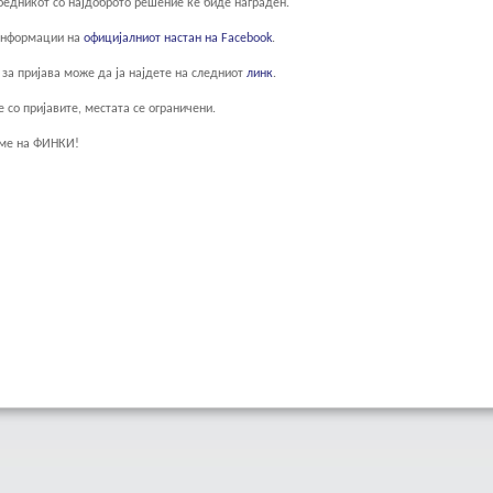
бедникот со најдоброто решение ќе биде награден.
информации на
официјалниот настан на Facebook
.
за пријава може да ја најдете на следниот
линк
.
е со пријавите, местата се ограничени.
аме на ФИНКИ!