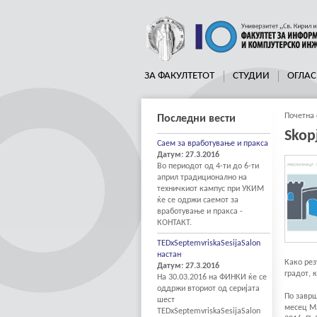
ЗА ФАКУЛТЕТОТ
СТУДИИ
ОГЛАС
Почетна 
Последни вести
Skop
Саем за вработување и пракса
Датум: 27.3.2016
Во периодот од 4-ти до 6-ти
април традиционално на
техничкиот кампус при УКИМ
ќе се одржи саемот за
вработување и пракса -
КОНТАКТ.
TEDxSeptemvriskaSesijaSalon
настан
Како рез
Датум: 27.3.2016
градот, 
На 30.03.2016 на ФИНКИ ќе се
оддржи вториот од серијата
По заврш
шест
месец Ма
TEDxSeptemvriskaSesijaSalon