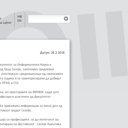
MK
т
EN
а сајтот
Датум: 26.3.2016
акултетот за Информатички Науки и
д Град Скопје, започнува тридневна
а учествуваат средношколци од гимназиите
рта година и се заинтересирани да добијат
о HTML и CSS.
ина, во просториите на ФИНКИ, каде што
фесори и асистенти од факултетот.
о ќе прикажува информации за некој дел од
етуваат градот Скопје.
ија со професорите, се до почетокот на
ентирано на фестивалот : Скопје Креатива