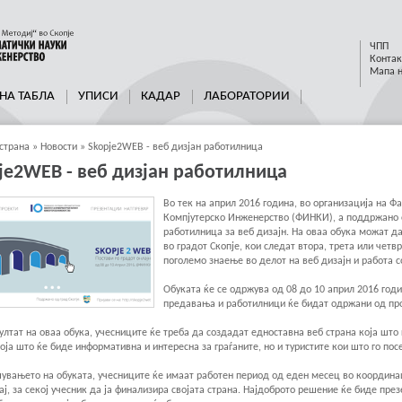
ЧПП
Контак
Мапа н
НА ТАБЛА
УПИСИ
КАДАР
ЛАБОРАТОРИИ
страна
»
Новости
»
Skopje2WEB - веб дизјан работилница
je2WEB - веб дизјан работилница
Во тек на април 2016 година, во организација на Ф
Компјутерско Инженерство (ФИНКИ), а поддржано о
работилница за веб дизајн. На оваа обука можат д
во градот Скопје, кои следат втора, трета или четв
поголемо знаење во делот на веб дизајн и работа с
Обуката ќе се одржува од 08 до 10 aприл 2016 год
предавања и работилници ќе бидат одржани од про
ултат на оваа обука, учесниците ќе треба да создадат едноставна веб страна која шт
која што ќе биде информативна и интересна за граѓаните, но и туристите кои што го пос
увањето на обуката, учесниците ќе имаат работен период од еден месец во координац
ј, за секој учесник да ја финализира својата страна. Најдоброто решение ќе биде през