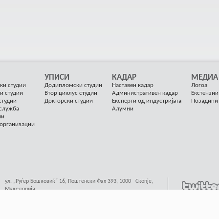
УПИСИ
КАДАР
МЕДИА
ки студии
Додипломски студии
Наставен кадар
Логоа
и студии
Втор циклус студии
Административен кадар
Екстензии
студии
Докторски студии
Експерти од индустријата
Позадини
 служба
Алумни
ии
 организации
ул. „Руѓер Бошковиќ“ 16, Поштенски Фах 393, 1000 Скопје,
Македонија
contact@finki.ukim.mk
иено од
4Ward
, Валиден код
XHTML
&
CSS